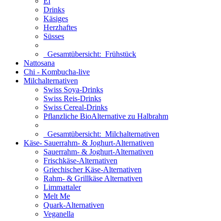
Ei
Drinks
Käsiges
Herzhaftes
Süsses
Gesamtübersicht:
Frühstück
Nattosana
Chi - Kombucha-live
Milchalternativen
Swiss Soya-Drinks
Swiss Reis-Drinks
Swiss Cereal-Drinks
Pflanzliche BioAlternative zu Halbrahm
Gesamtübersicht:
Milchalternativen
Käse- Sauerrahm- & Joghurt-Alternativen
Sauerrahm- & Joghurt-Alternativen
Frischkäse-Alternativen
Griechischer Käse-Alternativen
Rahm- & Grillkäse Alternativen
Limmattaler
Melt Me
Quark-Alternativen
Veganella