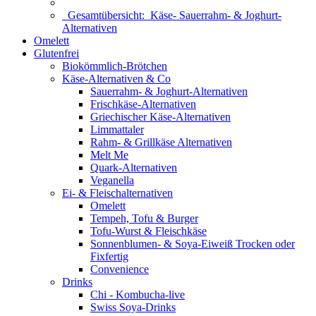
Gesamtübersicht:
Käse- Sauerrahm- & Joghurt-
Alternativen
Omelett
Glutenfrei
Biokömmlich-Brötchen
Käse-Alternativen & Co
Sauerrahm- & Joghurt-Alternativen
Frischkäse-Alternativen
Griechischer Käse-Alternativen
Limmattaler
Rahm- & Grillkäse Alternativen
Melt Me
Quark-Alternativen
Veganella
Ei- & Fleischalternativen
Omelett
Tempeh, Tofu & Burger
Tofu-Wurst & Fleischkäse
Sonnenblumen- & Soya-Eiweiß Trocken oder
Fixfertig
Convenience
Drinks
Chi - Kombucha-live
Swiss Soya-Drinks