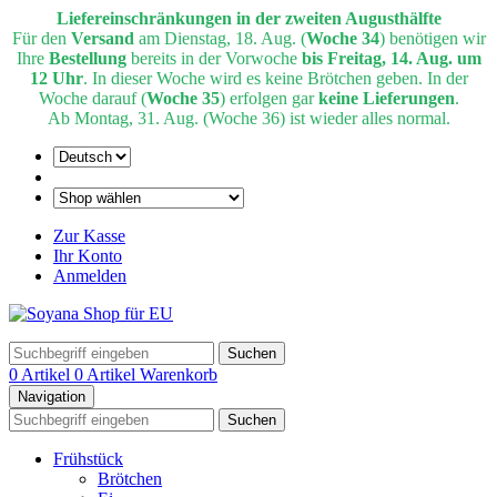
Liefereinschränkungen in der zweiten Augusthälfte
Für den
Versand
am Dienstag, 18. Aug. (
Woche 34
) benötigen wir
Ihre
Bestellung
bereits in der Vorwoche
bis Freitag, 14. Aug. um
12 Uhr
. In dieser Woche wird es keine Brötchen geben. In der
Woche darauf (
Woche 35
) erfolgen gar
keine Lieferungen
.
Ab Montag, 31. Aug. (Woche 36) ist wieder alles normal.
Zur Kasse
Ihr Konto
Anmelden
Suchen
0 Artikel
0 Artikel
Warenkorb
Navigation
Suchen
Frühstück
Brötchen