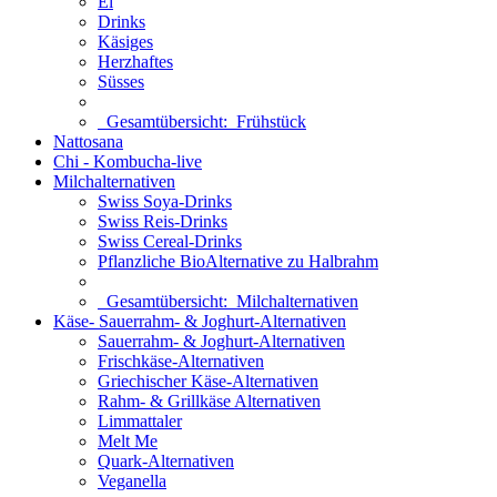
Ei
Drinks
Käsiges
Herzhaftes
Süsses
Gesamtübersicht:
Frühstück
Nattosana
Chi - Kombucha-live
Milchalternativen
Swiss Soya-Drinks
Swiss Reis-Drinks
Swiss Cereal-Drinks
Pflanzliche BioAlternative zu Halbrahm
Gesamtübersicht:
Milchalternativen
Käse- Sauerrahm- & Joghurt-Alternativen
Sauerrahm- & Joghurt-Alternativen
Frischkäse-Alternativen
Griechischer Käse-Alternativen
Rahm- & Grillkäse Alternativen
Limmattaler
Melt Me
Quark-Alternativen
Veganella