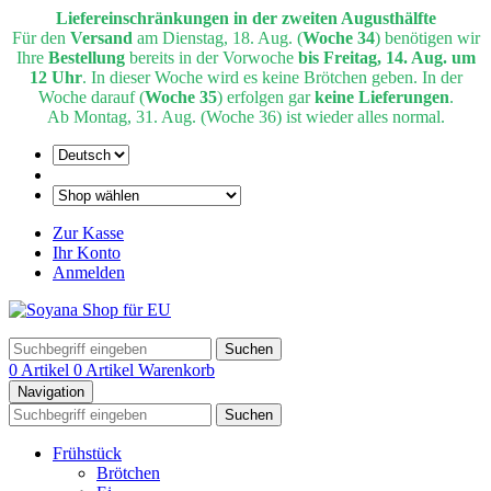
Liefereinschränkungen in der zweiten Augusthälfte
Für den
Versand
am Dienstag, 18. Aug. (
Woche 34
) benötigen wir
Ihre
Bestellung
bereits in der Vorwoche
bis Freitag, 14. Aug. um
12 Uhr
. In dieser Woche wird es keine Brötchen geben. In der
Woche darauf (
Woche 35
) erfolgen gar
keine Lieferungen
.
Ab Montag, 31. Aug. (Woche 36) ist wieder alles normal.
Zur Kasse
Ihr Konto
Anmelden
Suchen
0 Artikel
0 Artikel
Warenkorb
Navigation
Suchen
Frühstück
Brötchen