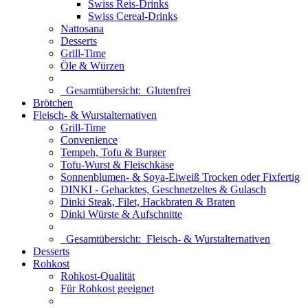
Swiss Reis-Drinks
Swiss Cereal-Drinks
Nattosana
Desserts
Grill-Time
Öle & Würzen
Gesamtübersicht:
Glutenfrei
Brötchen
Fleisch- & Wurstalternativen
Grill-Time
Convenience
Tempeh, Tofu & Burger
Tofu-Wurst & Fleischkäse
Sonnenblumen- & Soya-Eiweiß Trocken oder Fixfertig
DINKI - Gehacktes, Geschnetzeltes & Gulasch
Dinki Steak, Filet, Hackbraten & Braten
Dinki Würste & Aufschnitte
Gesamtübersicht:
Fleisch- & Wurstalternativen
Desserts
Rohkost
Rohkost-Qualität
Für Rohkost geeignet