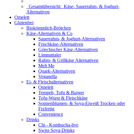
Gesamtübersicht:
Käse- Sauerrahm- & Joghurt-
Alternativen
Omelett
Glutenfrei
Biokömmlich-Brötchen
Käse-Alternativen & Co
Sauerrahm- & Joghurt-Alternativen
Frischkäse-Alternativen
Griechischer Käse-Alternativen
Limmattaler
Rahm- & Grillkäse Alternativen
Melt Me
Quark-Alternativen
Veganella
Ei- & Fleischalternativen
Omelett
Tempeh, Tofu & Burger
Tofu-Wurst & Fleischkäse
Sonnenblumen- & Soya-Eiweiß Trocken oder
Fixfertig
Convenience
Drinks
Chi - Kombucha-live
Swiss Soya-Drinks