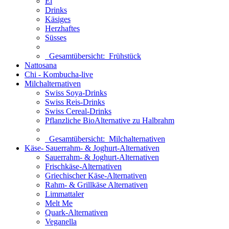
Ei
Drinks
Käsiges
Herzhaftes
Süsses
Gesamtübersicht:
Frühstück
Nattosana
Chi - Kombucha-live
Milchalternativen
Swiss Soya-Drinks
Swiss Reis-Drinks
Swiss Cereal-Drinks
Pflanzliche BioAlternative zu Halbrahm
Gesamtübersicht:
Milchalternativen
Käse- Sauerrahm- & Joghurt-Alternativen
Sauerrahm- & Joghurt-Alternativen
Frischkäse-Alternativen
Griechischer Käse-Alternativen
Rahm- & Grillkäse Alternativen
Limmattaler
Melt Me
Quark-Alternativen
Veganella