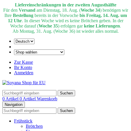
Liefereinschränkungen in der zweiten Augusthälfte
Für den
Versand
am Dienstag, 18. Aug. (
Woche 34
) benötigen wir
Ihre
Bestellung
bereits in der Vorwoche
bis Freitag, 14. Aug. um
12 Uhr
. In dieser Woche wird es keine Brötchen geben. In der
Woche darauf (
Woche 35
) erfolgen gar
keine Lieferungen
.
Ab Montag, 31. Aug. (Woche 36) ist wieder alles normal.
Zur Kasse
Ihr Konto
Anmelden
Suchen
0 Artikel
0 Artikel
Warenkorb
Navigation
Suchen
Frühstück
Brötchen