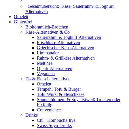
Gesamtübersicht:
Käse- Sauerrahm- & Joghurt-
Alternativen
Omelett
Glutenfrei
Biokömmlich-Brötchen
Käse-Alternativen & Co
Sauerrahm- & Joghurt-Alternativen
Frischkäse-Alternativen
Griechischer Käse-Alternativen
Limmattaler
Rahm- & Grillkäse Alternativen
Melt Me
Quark-Alternativen
Veganella
Ei- & Fleischalternativen
Omelett
Tempeh, Tofu & Burger
Tofu-Wurst & Fleischkäse
Sonnenblumen- & Soya-Eiweiß Trocken oder
Fixfertig
Convenience
Drinks
Chi - Kombucha-live
Swiss Soya-Drinks