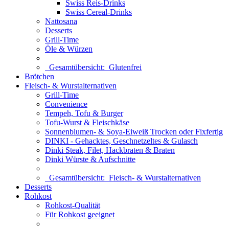
Swiss Reis-Drinks
Swiss Cereal-Drinks
Nattosana
Desserts
Grill-Time
Öle & Würzen
Gesamtübersicht:
Glutenfrei
Brötchen
Fleisch- & Wurstalternativen
Grill-Time
Convenience
Tempeh, Tofu & Burger
Tofu-Wurst & Fleischkäse
Sonnenblumen- & Soya-Eiweiß Trocken oder Fixfertig
DINKI - Gehacktes, Geschnetzeltes & Gulasch
Dinki Steak, Filet, Hackbraten & Braten
Dinki Würste & Aufschnitte
Gesamtübersicht:
Fleisch- & Wurstalternativen
Desserts
Rohkost
Rohkost-Qualität
Für Rohkost geeignet