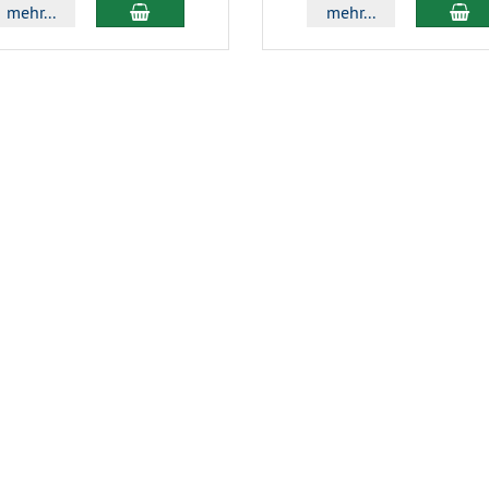
In den Warenkorb
In
mehr...
mehr...