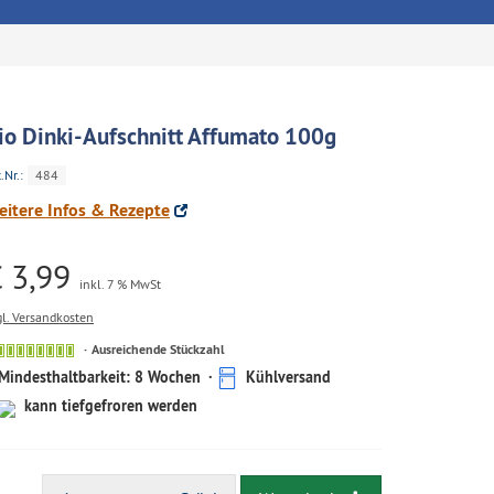
io Dinki-Aufschnitt Affumato 100g
.Nr.:
484
eitere Infos & Rezepte
 3,99
inkl. 7 % MwSt
gl. Versandkosten
Ausreichende
Ausreichende Stückzahl
Stückzahl
Mindesthaltbarkeit: 8 Wochen
Kühlversand
kann tiefgefroren werden