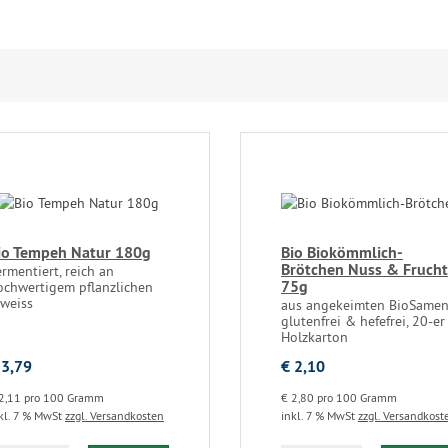
io Tempeh Natur 180g
Bio Biokömmlich-
Brötchen Nuss & Frucht
rmentiert, reich an
75g
ochwertigem pflanzlichen
iweiss
aus angekeimten BioSamen
glutenfrei & hefefrei, 20-er
Holzkarton
 3,79
€ 2,10
2,11 pro 100 Gramm
€ 2,80 pro 100 Gramm
kl. 7 % MwSt
zzgl. Versandkosten
inkl. 7 % MwSt
zzgl. Versandkost