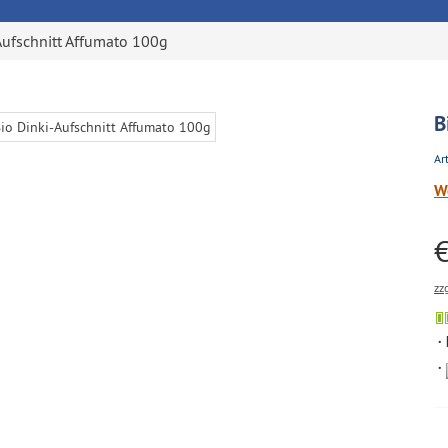
Aufschnitt Affumato 100g
B
Art
W
€
zz