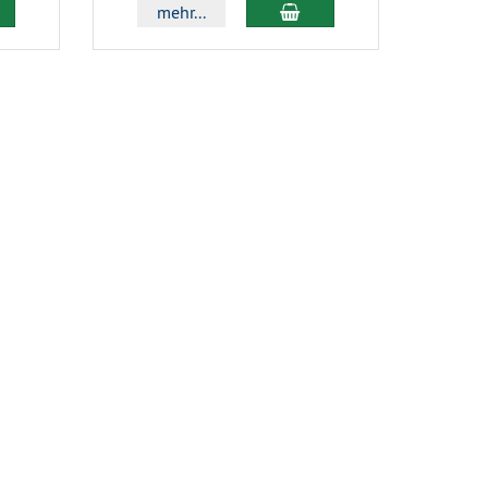
 den Warenkorb
In den Warenkorb
mehr...